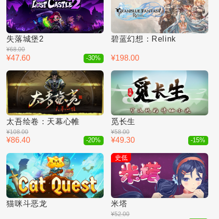
失落城堡2
碧蓝幻想：Relink
¥68.00
¥47.60
¥198.00
-30%
太吾绘卷：天幕心帷
觅长生
¥108.00
¥58.00
¥86.40
¥49.30
-20%
-15%
史低
猫咪斗恶龙
米塔
¥52.00