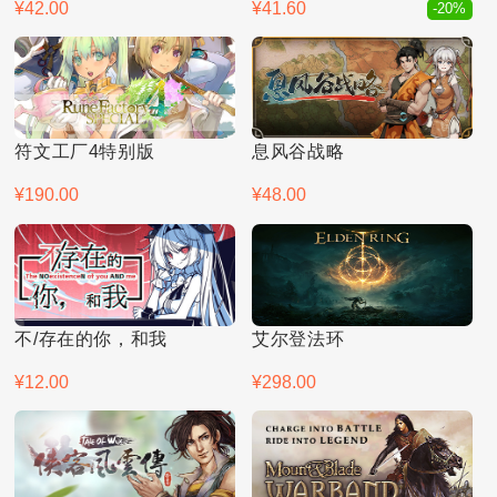
¥42.00
¥41.60
-20%
符文工厂4特别版
息风谷战略
¥190.00
¥48.00
不/存在的你，和我
艾尔登法环
¥12.00
¥298.00