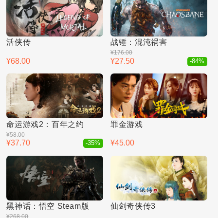
活侠传
战锤：混沌祸害
¥176.00
¥68.00
¥27.50
-84%
命运游戏2：百年之约
罪金游戏
¥58.00
¥37.70
¥45.00
-35%
黑神话：悟空 Steam版
仙剑奇侠传3
¥268.00