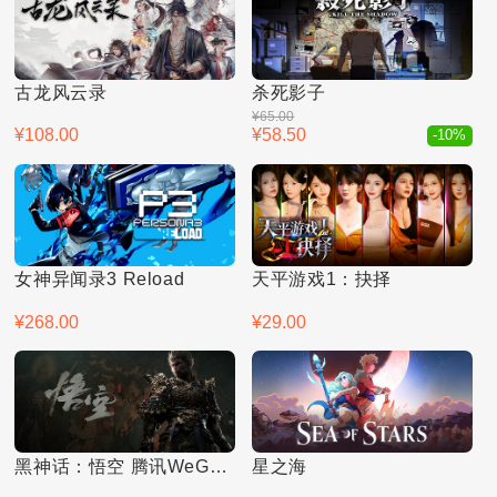
古龙风云录
杀死影子
¥65.00
¥108.00
¥58.50
-10%
女神异闻录3 Reload
天平游戏1：抉择
¥268.00
¥29.00
黑神话：悟空 腾讯WeGame版
星之海