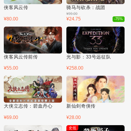
侠客风云传
骑马与砍杀：战团
¥99.00
¥80.00
¥24.75
-75%
侠客风云传前传
光与影：33号远征队
¥55.00
¥258.00
大侠立志传：碧血丹心
新仙剑奇侠传
¥69.00
¥28.00
史低