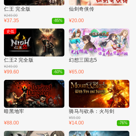
仁王 完全版
仙剑奇侠传
¥249.00
¥37.35
¥20.00
-85%
史低
仁王2 完全版
幻想三国志5
¥249.00
¥99.60
¥65.00
-60%
暗黑地牢
骑马与砍杀：火与剑
¥59.00
¥88.00
¥14.00
-76%