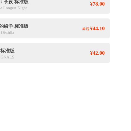
：长夜 标准版
¥78.00
he Longest Night
的纷争 标准版
¥44.10
券后
 Dissidia
 标准版
¥42.00
IGNALS