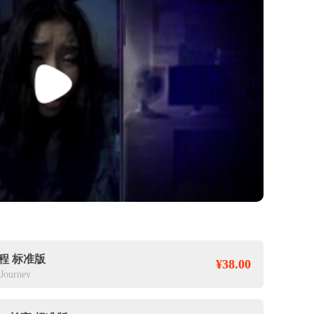
程 标准版
¥38.00
 Journey