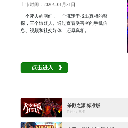
上市时间：2020年01月31日
一个死去的网红，一个沉迷于找出真相的警
探，三个嫌疑人。通过查看受害者的手机信
息、视频和社交媒体，还原真相。
点击进入
杀戮之源 标准版
Rising Hell