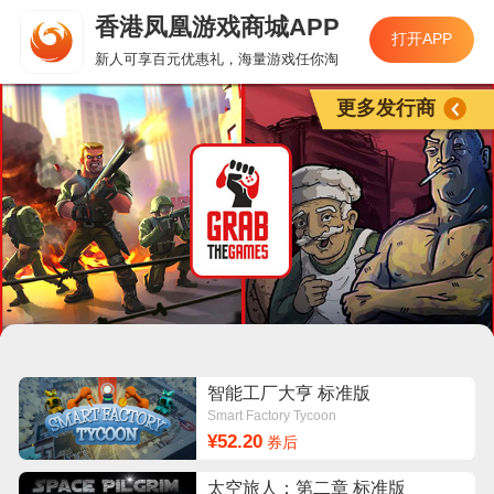
香港凤凰游戏商城APP
打开APP
新人可享百元优惠礼，海量游戏任你淘
更多发行商
智能工厂大亨 标准版
Smart Factory Tycoon
¥52.20
券后
太空旅人：第二章 标准版