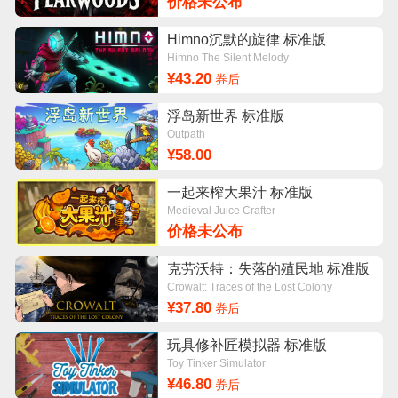
价格未公布
Himno沉默的旋律 标准版
Himno The Silent Melody
¥43.20
券后
浮岛新世界 标准版
Outpath
¥58.00
一起来榨大果汁 标准版
Medieval Juice Crafter
价格未公布
克劳沃特：失落的殖民地 标准版
Crowalt: Traces of the Lost Colony
¥37.80
券后
玩具修补匠模拟器 标准版
Toy Tinker Simulator
¥46.80
券后