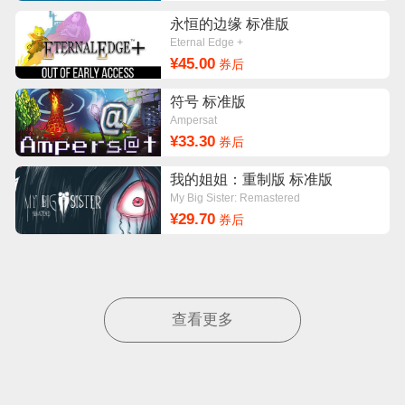
永恒的边缘 标准版
Eternal Edge +
¥45.00
券后
符号 标准版
Ampersat
¥33.30
券后
我的姐姐：重制版 标准版
My Big Sister: Remastered
¥29.70
券后
查看更多