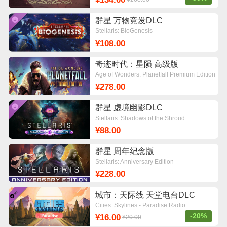
群星 万物竞发DLC
Stellaris: BioGenesis
¥108.00
奇迹时代：星陨 高级版
Age of Wonders: Planetfall Premium Edition
¥278.00
群星 虚境幽影DLC
Stellaris: Shadows of the Shroud
¥88.00
群星 周年纪念版
Stellaris: Anniversary Edition
¥228.00
城市：天际线 天堂电台DLC
Cities: Skylines - Paradise Radio
-20%
¥16.00
¥20.00