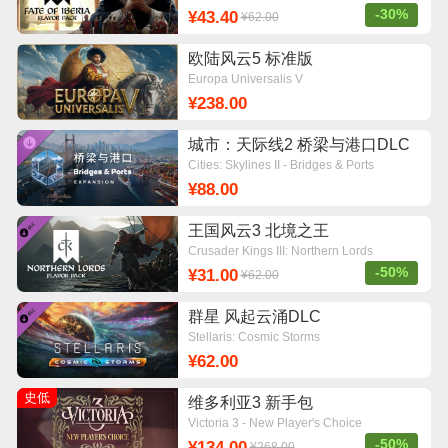
-30%
¥43.40
¥62.00
欧陆风云5 标准版
Europa Universalis V
¥238.00
城市：天际线2 桥梁与港口DLC
Cities: Skylines II - Bridges & Ports
¥88.00
王国风云3 北境之王
Crusader Kings III: Northern Lords
-50%
¥31.00
¥62.00
群星 风起云涌DLC
Stellaris: Cosmic Storms
¥62.00
史低
维多利亚3 新手包
Victoria 3 - New Player's Choice
-50%
¥134.00
¥268.00