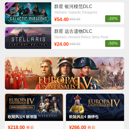
群星 银河模范DLC
Stellaris: Galactic Paragons
-20%
¥54.40
¥68.00
群星 远古遗物DLC
Stellaris: Ancient Relics Story Pack
-50%
¥24.00
¥48.00
欧陆风云4 标准版
欧陆风云4 捆绑包
¥218.00
¥266.00
券后
券后