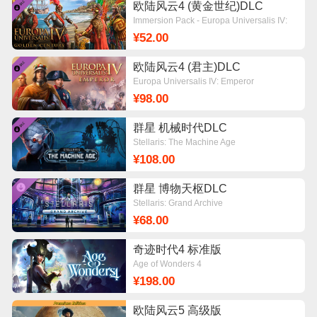
欧陆风云4 (黄金世纪)DLC
Immersion Pack - Europa Universalis IV:
Golden Century
¥52.00
欧陆风云4 (君主)DLC
Europa Universalis IV: Emperor
¥98.00
群星 机械时代DLC
Stellaris: The Machine Age
¥108.00
群星 博物天枢DLC
Stellaris: Grand Archive
¥68.00
奇迹时代4 标准版
Age of Wonders 4
¥198.00
欧陆风云5 高级版