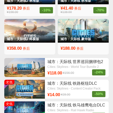
城市：天际线2 标准版
城市：天际线 标准版
¥178.20
¥41.40
券后
券后
-10%
-70%
¥198.00
¥138.00
城市：天际线2 终极版
城市：天际线 豪华版
¥358.00
¥188.00
券后
券后
城市：天际线 世界巡回捆绑包2
Cities: Skylines - World Tour Bundle 2
-24%
¥118.00
¥156.00
史低
城市：天际线 铁路枢纽DLC
Cities: Skylines - Content Creator Pack:
Train Stations
-50%
¥14.00
¥28.00
史低
城市：天际线 铁马雄鹰电台DLC
Cities: Skylines - Rail Hawk Radio