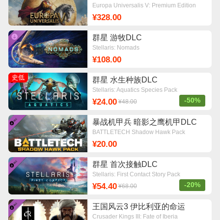
Europa Universalis V: Premium Edition
¥328.00
群星 游牧DLC
Stellaris: Nomads
¥108.00
史低
群星 水生种族DLC
Stellaris: Aquatics Species Pack
-50%
¥24.00
¥48.00
暴战机甲兵 暗影之鹰机甲DLC
BATTLETECH Shadow Hawk Pack
¥20.00
群星 首次接触DLC
Stellaris: First Contact Story Pack
-20%
¥54.40
¥68.00
王国风云3 伊比利亚的命运
Crusader Kings III: Fate of Iberia