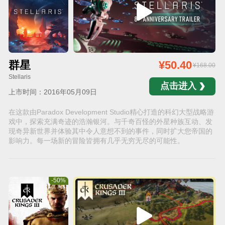
群星
¥50.40
¥168.00
Stellaris
点击进入
上市时间：2016年05月09日
在这款由Paradox Development Studio精心打造的科幻大型战略游
戏中，探索充满奇迹的浩瀚银河。与千奇百怪的外星种族互动、发
现奇异新世界并体验其中令人意想不到的事件，同时扩大您帝国的
影响力。每一场新的冒险皆拥有几乎无穷无尽的可能性。
-50%