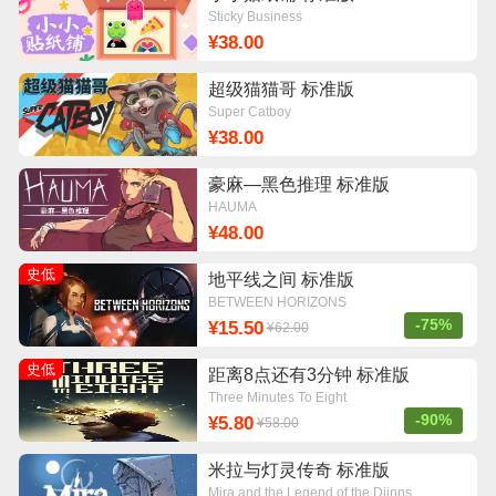
Sticky Business
¥38.00
超级猫猫哥 标准版
Super Catboy
¥38.00
豪麻—黑色推理 标准版
HAUMA
¥48.00
史低
地平线之间 标准版
BETWEEN HORIZONS
-75%
¥15.50
¥62.00
史低
距离8点还有3分钟 标准版
Three Minutes To Eight
-90%
¥5.80
¥58.00
米拉与灯灵传奇 标准版
Mira and the Legend of the Djinns