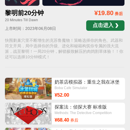
黎明前20分钟
¥19.80
券后
20 Minutes Till Dawn
点击进入
上市时间：2023年06月08日
快围剿巢穴里不断增生的克苏鲁魔物！策略选择你的角色、武器和
符文开局，局中选择你的升级、进化和秘籍构筑你专属的强大流
派，战至黎明！一局20分钟，解锁极致解压的肉鸽割草体验！！你
还可以选择10分钟模式！
奶茶店模拟器：重生之我在冰堡
甜城当店长 标准版
Boba Cafe Simulator
¥52.00
探案法：侦探大赛 标准版
Methods: The Detective Competition
¥68.40
券后