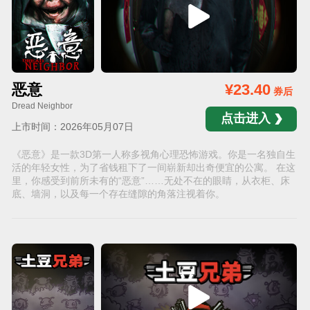
恶意
¥23.40
券后
Dread Neighbor
点击进入
上市时间：2026年05月07日
《恶意》是一款3D第一人称多视角心理恐怖游戏。你是一名独自生
活的年轻女性，为了省钱租下了一间崭新却出奇便宜的公寓。 在这
里，你感受到前所未有的“恶意”……无处不在的眼睛，从衣柜、床
底、墙洞，以及每一个存在缝隙的角落注视着你。