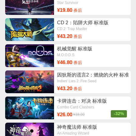
Star Survivor
¥19.80
券后
CD 2：陷阱大师 标准版
CD 2: Trap Master
¥43.20
券后
机械觉醒 标准版
M.O.O.D.S.
¥46.80
券后
因狄斯的谎言2：燃烧的火种 标准
版
Indies' Lies 2: Fire Seed
¥43.20
券后
卡牌连击：对决 标准版
Combo Card Clashers
-32%
¥26.00
¥38.00
神奇魔法师 标准版
An Amazing Wizard