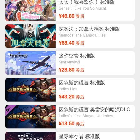
太太！我喜欢你！ 标准版
Sensei! I Like You So Much!
¥46.80
券后
探案法：加拿大档案 标准版
Methods: The Canada Files
¥68.40
券后
迷你空管 标准版
Mini Airways
¥28.80
券后
因狄斯的谎言 标准版
Indies Lies
¥43.20
券后
因狄斯的谎言 奥雷安的暗流DLC
Indies's Lies - Alrayan Undertow
¥13.50
券后
星际幸存者 标准版