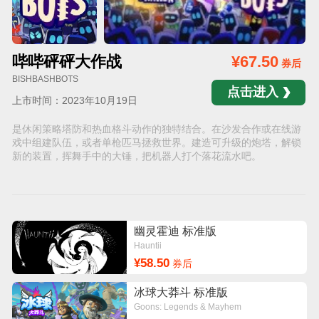
哔哔砰砰大作战
¥67.50
券后
BISHBASHBOTS
点击进入
上市时间：2023年10月19日
是休闲策略塔防和热血格斗动作的独特结合。在沙发合作或在线游
戏中组建队伍，或者单枪匹马拯救世界。建造可升级的炮塔，解锁
新的装置，挥舞手中的大锤，把机器人打个落花流水吧。
幽灵霍迪 标准版
Hauntii
¥58.50
券后
冰球大莽斗 标准版
Goons: Legends & Mayhem