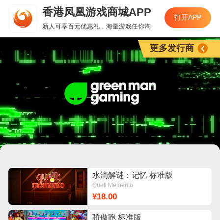
香港凤凰游戏商城APP
打开APP
新人可享百元优惠礼，海量游戏任你淘
更多发行商
水滴解谜：记忆 标准版
Quell Memento
¥18.00
骄傲跑 标准版