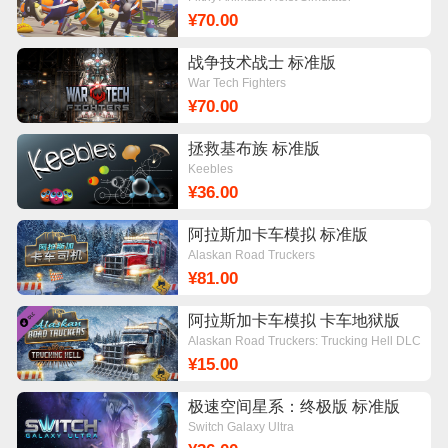
¥70.00
战争技术战士 标准版
War Tech Fighters
¥70.00
拯救基布族 标准版
Keebles
¥36.00
阿拉斯加卡车模拟 标准版
Alaskan Road Truckers
¥81.00
阿拉斯加卡车模拟 卡车地狱版
DLC
Alaskan Road Truckers: Trucking Hell DLC
¥15.00
极速空间星系：终极版 标准版
Switch Galaxy Ultra