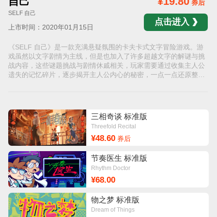
自己
¥19.80
券后
SELF 自己
点击进入
上市时间：2020年01月15日
《SELF 自己》是一款充满悬疑氛围的卡夫卡式文字冒险游戏。游
戏虽然以文字剧情为主线，但是也加入了许多超越文字的解谜与挑
战内容，这些谜题挑战与剧情休戚相关，玩家需要通过收集主人公
遗失的记忆碎片，逐步揭开主人公内心的秘密，一点一点还原整个
故事的全貌。
三相奇谈 标准版
Threefold Recital
¥48.60
券后
节奏医生 标准版
Rhythm Doctor
¥68.00
物之梦 标准版
Dream of Things