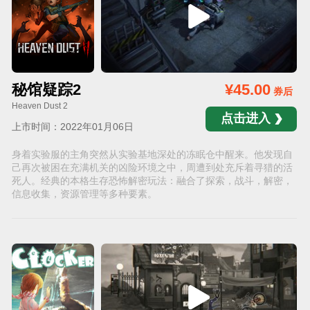
秘馆疑踪2
¥45.00
券后
Heaven Dust 2
点击进入
上市时间：2022年01月06日
身着实验服的主角突然从实验基地深处的冻眠仓中醒来。他发现自
己再次被困在充满机关的凶险环境之中，周遭到处充斥着寻猎的活
死人。经典的本格生存恐怖解密玩法：融合了探索，战斗，解密，
信息收集，资源管理等多种要素。