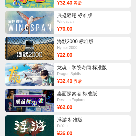
¥32.40
券后
展翅翱翔 标准版
Wingspan
¥70.00
海默2000 标准版
Hymer 2000
¥22.00
龙魂：学院奇闻 标准版
Dragon Spirits
¥32.40
券后
桌面探索者 标准版
Desktop Explorer
¥62.00
浮游 标准版
FuYou
¥36.00