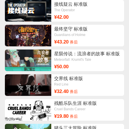
接线疑云 标准版
The Operator
¥42.00
最终坚守 标准版
Guardians of Holme
¥43.20
券后
星陨传说：流浪者的故事 标准版
Meteorfall: Krumit's Tale
¥50.00
交界线 标准版
Red Line
¥32.40
券后
残酷乐队生涯 标准版
Cruel Bands Career
¥19.80
券后
猪头三大冒险 标准版