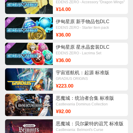
EDENS ZERO - Accessory "Dragon Wings"
¥14.00
伊甸星原 新手物品包DLC
EDENS ZERO - Starter Item pack
¥36.00
伊甸星原 星水晶套装DLC
EDENS ZERO - Lacrima Set
¥36.00
宇宙巡航机：起源 标准版
GRADIUS ORIGINS
¥223.00
恶魔城：统治者合集 标准版
Castlevania Dominus Collection
¥92.00
恶魔城：贝尔蒙特的诅咒 标准版
Castlevania: Belmont's Curse