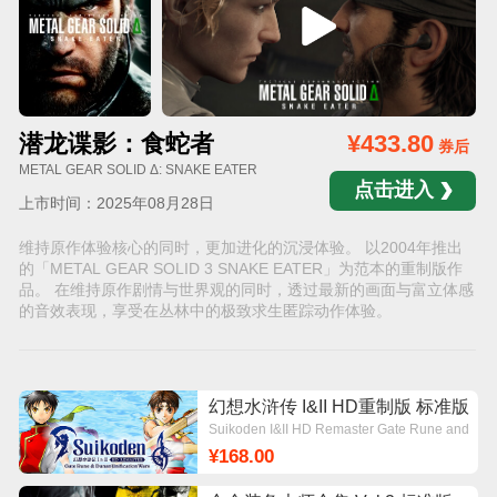
潜龙谍影：食蛇者
¥433.80
券后
METAL GEAR SOLID Δ: SNAKE EATER
点击进入
上市时间：2025年08月28日
维持原作体验核心的同时，更加进化的沉浸体验。 以2004年推出
的「METAL GEAR SOLID 3 SNAKE EATER」为范本的重制版作
品。 在维持原作剧情与世界观的同时，透过最新的画面与富立体感
的音效表现，享受在丛林中的极致求生匿踪动作体验。
幻想水浒传 I&II HD重制版 标准版
Suikoden I&II HD Remaster Gate Rune and
Dunan Unification Wars
¥168.00