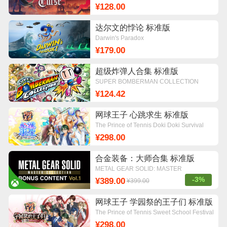
¥128.00
达尔文的悖论 标准版
Darwin's Paradox
¥179.00
超级炸弹人合集 标准版
SUPER BOMBERMAN COLLECTION
¥124.42
网球王子 心跳求生 标准版
The Prince of Tennis Doki Doki Survival
~eternal passion! Tie break ♡ game~
¥298.00
合金装备：大师合集 标准版
METAL GEAR SOLID: MASTER
COLLECTION Vol.1
-3%
¥389.00
¥399.00
网球王子 学园祭的王子们 标准版
The Prince of Tennis Sweet School Festival
~♡-40 and more...~
¥298.00