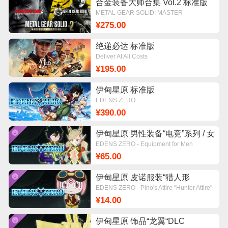
合金装备大师合集 Vol.2 标准版
METAL GEAR SOLID: MASTER
COLLECTION Vol.2
¥275.00
绝递必达 标准版
Deliver At All Costs
¥195.00
伊甸星原 标准版
EDENS ZERO
¥390.00
伊甸星原 男性装备“电竞”系列 / 女
性装备“赛博”系列DLC
EDENS ZERO - Equipment for Men
『Gaming』 Series & Equipment for
¥65.00
Women 『Cyber』 Series
伊甸星原 皮诺服装“猎人形
态“DLC
EDENS ZERO - Pino's Attire "Hunter Attire"
¥14.00
伊甸星原 饰品“龙翼“DLC